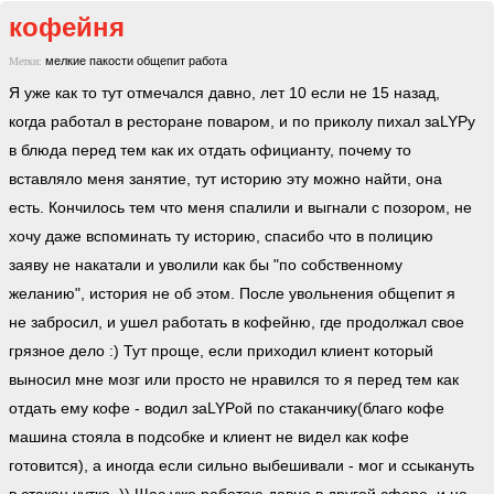
кофейня
мелкие пакости
общепит
работа
Метки:
Я уже как то тут отмечался давно, лет 10 если не 15 назад,
когда работал в ресторане поваром, и по приколу пихал заLYPу
в блюда перед тем как их отдать официанту, почему то
вставляло меня занятие, тут историю эту можно найти, она
есть. Кончилось тем что меня спалили и выгнали с позором, не
хочу даже вспоминать ту историю, спасибо что в полицию
заяву не накатали и уволили как бы "по собственному
желанию", история не об этом. После увольнения общепит я
не забросил, и ушел работать в кофейню, где продолжал свое
грязное дело :) Тут проще, если приходил клиент который
выносил мне мозг или просто не нравился то я перед тем как
отдать ему кофе - водил заLYPой по стаканчику(благо кофе
машина стояла в подсобке и клиент не видел как кофе
готовится), а иногда если сильно выбешивали - мог и ссыкануть