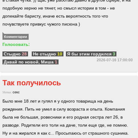
в стакан чутка. )) Щас уже работаю давно в другой сфере, и на
подобную херню не тянет, но смысл истории в том - не
допекайте баристу, иначе есть вероятность того что
почувствуете привкус чужого писюна )
Комментарии
Голосовать:
Стыдно
28
Не стыдно
10
Я бы этим гордился
3
2026-07-16 17:00:00
Давай по новой, Миша
1
Так получилось
секс
Метки:
Было мне 18 лет и гулял я у одного товарища на день
рождения. Пить не умел в силу возраста и опыта. Компания
была не большая, ровесники и его родная сестра лет 26, в
разводе. Родители его толи на даче, толи еще где, не помню.
Ну и на жирался я как с... Просыпаюсь от страшного сушника.