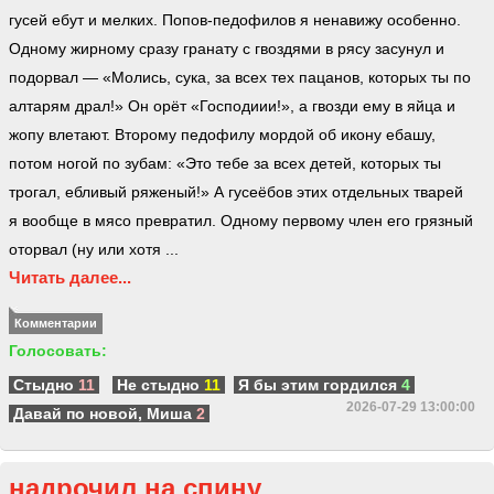
гусей ебут и мелких. Попов-педофилов я ненавижу особенно.
Одному жирному сразу гранату с гвоздями в рясу засунул и
подорвал — «Молись, сука, за всех тех пацанов, которых ты по
алтарям драл!» Он орёт «Господиии!», а гвозди ему в яйца и
жопу влетают. Второму педофилу мордой об икону ебашу,
потом ногой по зубам: «Это тебе за всех детей, которых ты
трогал, ебливый ряженый!» А гусеёбов этих отдельных тварей
я вообще в мясо превратил. Одному первому член его грязный
оторвал (ну или хотя ...
Читать далее...
Комментарии
Голосовать:
Стыдно
11
Не стыдно
11
Я бы этим гордился
4
2026-07-29 13:00:00
Давай по новой, Миша
2
надрочил на спину