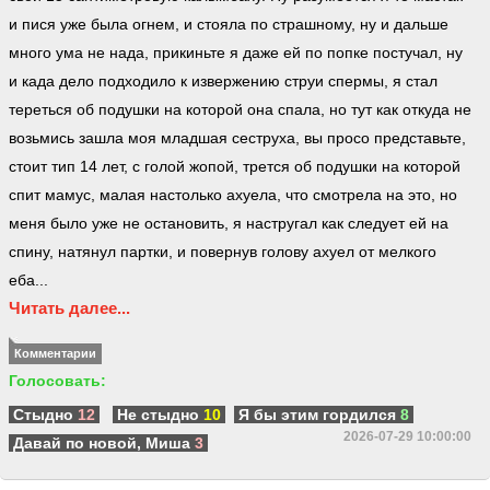
и пися уже была огнем, и стояла по страшному, ну и дальше
много ума не нада, прикиньте я даже ей по попке постучал, ну
и када дело подходило к извержению струи спермы, я стал
тереться об подушки на которой она спала, но тут как откуда не
возьмись зашла моя младшая сеструха, вы просо представьте,
стоит тип 14 лет, с голой жопой, трется об подушки на которой
спит мамус, малая настолько ахуела, что смотрела на это, но
меня было уже не остановить, я настругал как следует ей на
спину, натянул партки, и повернув голову ахуел от мелкого
еба...
Читать далее...
Комментарии
Голосовать:
Стыдно
12
Не стыдно
10
Я бы этим гордился
8
2026-07-29 10:00:00
Давай по новой, Миша
3