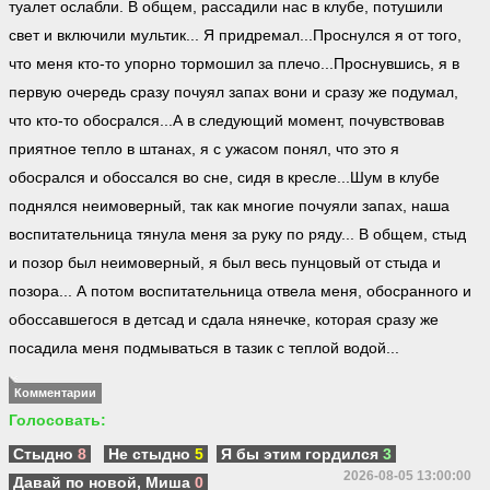
туалет ослабли. В общем, рассадили нас в клубе, потушили
свет и включили мультик... Я придремал...Проснулся я от того,
что меня кто-то упорно тормошил за плечо...Проснувшись, я в
первую очередь сразу почуял запах вони и сразу же подумал,
что кто-то обосрался...А в следующий момент, почувствовав
приятное тепло в штанах, я с ужасом понял, что это я
обосрался и обоссался во сне, сидя в кресле...Шум в клубе
поднялся неимоверный, так как многие почуяли запах, наша
воспитательница тянула меня за руку по ряду... В общем, стыд
и позор был неимоверный, я был весь пунцовый от стыда и
позора... А потом воспитательница отвела меня, обосранного и
обоссавшегося в детсад и сдала нянечке, которая сразу же
посадила меня подмываться в тазик с теплой водой...
Комментарии
Голосовать:
Стыдно
8
Не стыдно
5
Я бы этим гордился
3
2026-08-05 13:00:00
Давай по новой, Миша
0