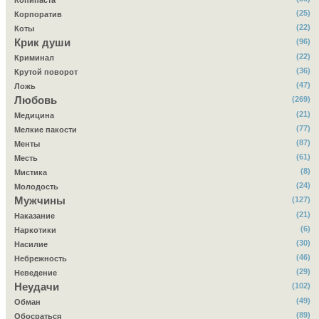
Копипаста
(25)
Корпоратив
(22)
Коты
Крик души
(96)
(22)
Криминал
(36)
Крутой поворот
(47)
Ложь
Любовь
(269)
(21)
Медицина
(77)
Мелкие пакости
(87)
Менты
(61)
Месть
(8)
Мистика
(24)
Молодость
Мужчины
(127)
(21)
Наказание
(6)
Наркотики
(30)
Насилие
(46)
Небрежность
(29)
Неведение
Неудачи
(102)
(49)
Обман
(89)
Обосраться