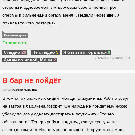
стороны и одновременным дрочевом своего, полный рот
спермы и сильнейший оргазм меня... Недели через две , я
поняла что хочу повторить.
Комментарии
Голосовать:
Стыдно
26
Не стыдно
9
Я бы этим гордился
6
2026-07-16 08:00:00
Давай по новой, Миша
2
В бар не пойдёт
издевательства
Метки:
В компании знакомых сидим ,женщины ,мужчины. Ребята зовут
на завтра в бар.Жена говорит "Он никуда не пойдёт,ему нужно
уборку по дому сделать,постирать и поутюжить .Это его
обязанности ".Теперь ребята когда куда зовут сразу жене
звонят,потом мне.Мне немножко стыдно. Подруги жены меня