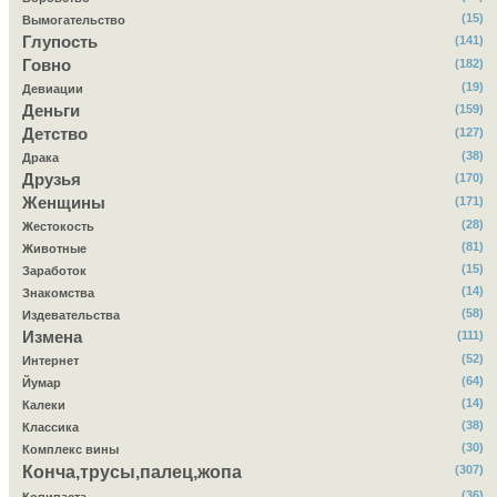
(15)
Вымогательство
Глупость
(141)
Говно
(182)
(19)
Девиации
Деньги
(159)
Детство
(127)
(38)
Драка
Друзья
(170)
Женщины
(171)
(28)
Жестокость
(81)
Животные
(15)
Заработок
(14)
Знакомства
(58)
Издевательства
Измена
(111)
(52)
Интернет
(64)
Йумар
(14)
Калеки
(38)
Классика
(30)
Комплекс вины
Конча,трусы,палец,жопа
(307)
(36)