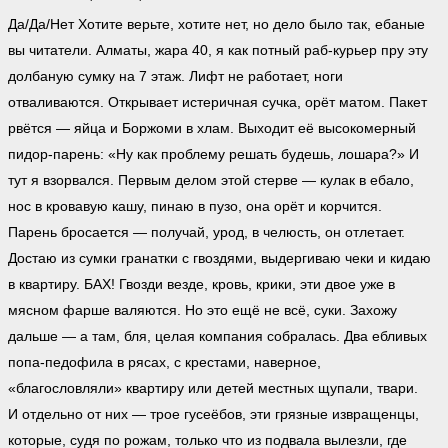
Да/Да/Нет Хотите верьте, хотите нет, но дело было так, ебаные
вы читатели. Алматы, жара 40, я как потный раб-курьер пру эту
долбаную сумку на 7 этаж. Лифт не работает, ноги
отваливаются. Открывает истеричная сучка, орёт матом. Пакет
рвётся — яйца и Боржоми в хлам. Выходит её высокомерный
пидор-парень: «Ну как проблему решать будешь, лошара?» И
тут я взорвался. Первым делом этой стерве — кулак в ебало,
нос в кровавую кашу, пинаю в пузо, она орёт и корчится.
Парень бросается — получай, урод, в челюсть, он отлетает.
Достаю из сумки гранатки с гвоздями, выдергиваю чеки и кидаю
в квартиру. БАХ! Гвозди везде, кровь, крики, эти двое уже в
мясном фарше валяются. Но это ещё не всё, суки. Захожу
дальше — а там, бля, целая компания собралась. Два ебливых
попа-педофила в рясах, с крестами, наверное,
«благословляли» квартиру или детей местных щупали, твари.
И отдельно от них — трое гусеёбов, эти грязные извращенцы,
которые, судя по рожам, только что из подвала вылезли, где