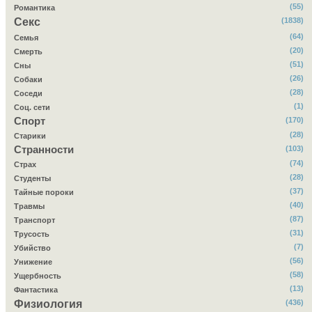
(55)
Романтика
Секс
(1838)
(64)
Семья
(20)
Смерть
(51)
Сны
(26)
Собаки
(28)
Соседи
(1)
Соц. сети
Спорт
(170)
(28)
Старики
Странности
(103)
(74)
Страх
(28)
Студенты
(37)
Тайные пороки
(40)
Травмы
(87)
Транспорт
(31)
Трусость
(7)
Убийство
(56)
Унижение
(58)
Ущербность
(13)
Фантастика
Физиология
(436)