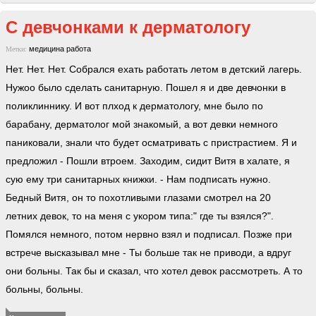
С девчонками к дерматологу
медицина
работа
Метки:
Нет. Нет. Нет. Собрался ехать работать летом в детский лагерь.
Нужоо было сделать санитарную. Пошел я и две девчонки в
поликлиннику. И вот плход к дерматологу, мне было по
барабану, дерматолог мой знакомый, а вот девки немного
паниковали, знали что будет осматривать с пристрастием. Я и
предложил - Пошли втроем. Заходим, сидит Витя в халате, я
сую ему три санитарных книжки. - Нам подписать нужно.
Бедный Витя, он то похотливыми глазами смотрел на 20
летних девок, то на меня с укором типа:" где ты взялся?".
Помялся немного, потом нервно взял и подписал. Позже при
встрече высказывал мне - Ты больше так не приводи, а вдруг
они больны. Так бы и сказал, что хотел девок рассмотреть. А то
больны, больны.