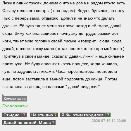
Лежу в одних трусах ,понимаю что не дома и рядом кто-то есть.
Слышу голос его сестры,( она рядом). Вода в бутылке ,на полу.
Пью с перерывами, отдыхаю. Допил и не знаю что делать
дальше. Её рука тянет меня за плечо назад и её голос, давай
сюда. Вижу как она задирает ночнушку до груди, раздвигает
ноги, тянет мою голову к своей письке и говорит " сюда, сюда
давай, с твоего толку мало ( я так понял что это про мой член.).
Притянув в своей манде, сказала" давай, лижи" и ещё сильнее
притянула. Не буду описывать весь процесс, когда кончила,
чуть не задушила ляжками. Часа через полтора, повторили
ещё, потом заставила в ванной подрочить до конца. Потом
выставила за дверь, со словами " давай пиздолиз".
Комментарии
Голосовать:
Стыдно
17
Не стыдно
7
Я бы этим гордился
17
2026-07-16 14:00:00
Давай по новой, Миша
7