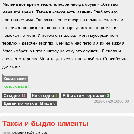
Милана всё время вещи,телефон иногда обувь и обзывают
меня всё время. Также в классе есть мальчик Глеб это его
настоящее имя. Однажды после физры я немного спотела и
он начал говорить что воняет говоря достаточно громко и
намекая на меня.И потом он называл меня мусоркой но я
терплю и девочек терплю. Сейчас у нас лето и я их не вижу я
боюсь обратно идти в школу не хочу это слушать! Я снова и
снова это терплю. Можете дать совет пожалуйста. Спасибо что
дочитали.
Комментарии
Голосовать:
Стыдно
11
Не стыдно
8
Я бы этим гордился
3
2026-07-29 16:00:00
Давай по новой, Миша
0
Такси и быдло-клиенты
классика
работа
страх
Метки: