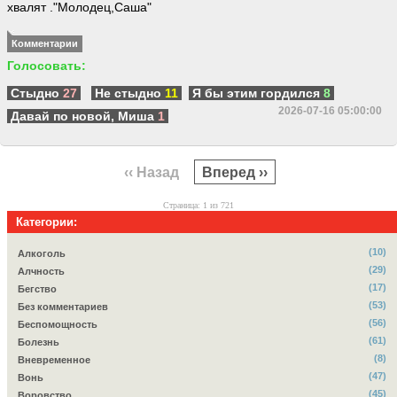
хвалят ."Молодец,Саша"
Комментарии
Голосовать:
Стыдно
27
Не стыдно
11
Я бы этим гордился
8
2026-07-16 05:00:00
Давай по новой, Миша
1
‹‹ Назад
Вперед ››
Страница: 1 из 721
Категории:
(10)
Алкоголь
(29)
Алчность
(17)
Бегство
(53)
Без комментариев
(56)
Беспомощность
(61)
Болезнь
(8)
Вневременное
(47)
Вонь
(45)
Воровство