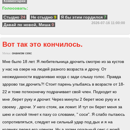
Комментарии
Голосовать:
Стыдно
24
Не стыдно
9
Я бы этим гордился
7
2026-07-16 11:00:00
Давай по новой, Миша
0
Вот так это кончилось.
онанизм
секс
Метки:
Мне было 18 лет. Я любительница дрочить смотрю из за кустов
у нас на озере на людей разного возраста и дрочу. От
неожиданности вздрагиваю когда с зади слышу голос. Правда
здорово так дрочить?! Стоит парень улыбаясь в возрасте от 18-
22 и тоже потихонечку подрачивает свой член. Подходит ко
мне ,берет руку и дрочит. Через минуты 2 берет мою руку и к
своему , дрочи. У него стояк, аж ломит. И тут он берет меня за
шею и силой тянет к паху со словами, " соси". Я слабо пытаюсь
сопротивляться, следует не сильный удар под дых и я на
коленях перед его членом. Ну а затем оральный секс с моей