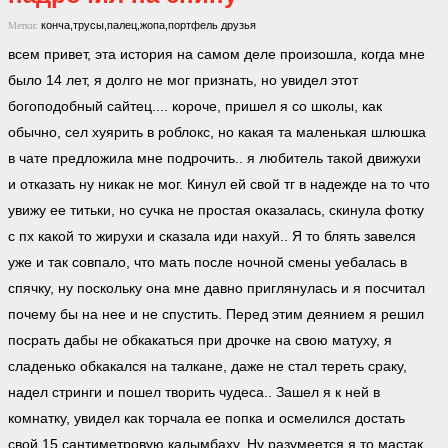
конча,трусы,палец,жопа,портфель
друзья
Метки:
всем привет, эта история на самом деле произошла, когда мне
было 14 лет, я долго не мог признать, но увидел этот
богоподобный сайтец.... короче, пришел я со школы, как
обычно, сел хуярить в роблокс, но какая та маленькая шлюшка
в чате предложила мне подрочить.. я любитель такой движухи
и отказать ну никак не мог. Кинул ей свой тг в надежде на то что
увижу ее титьки, но сучка не простая оказалась, скинула фотку
с пх какой то жирухи и сказала иди нахуй.. Я то блять завелся
уже и так совпало, что мать после ночной смены уебалась в
спячку, ну поскольку она мне давно приглянулась и я посчитал
почему бы на нее и не спустить. Перед этим деянием я решил
посрать дабы не обкакаться при дрочке на свою матуху, я
сладенько обкакался на талкане, даже не стал тереть сраку,
надел стринги и пошел творить чудеса.. Зашел я к ней в
комнатку, увидел как торчала ее попка и осмелился достать
свой 15 сантиметровую калымбаху. Ну разумеется я то мастак