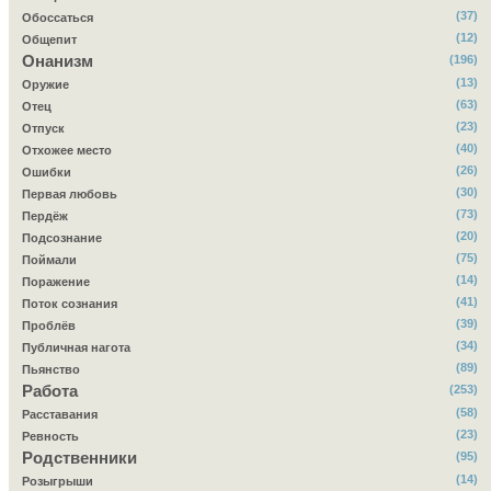
(37)
Обоссаться
(12)
Общепит
Онанизм
(196)
(13)
Оружие
(63)
Отец
(23)
Отпуск
(40)
Отхожее место
(26)
Ошибки
(30)
Первая любовь
(73)
Пердёж
(20)
Подсознание
(75)
Поймали
(14)
Поражение
(41)
Поток сознания
(39)
Проблёв
(34)
Публичная нагота
(89)
Пьянство
Работа
(253)
(58)
Расставания
(23)
Ревность
Родственники
(95)
(14)
Розыгрыши