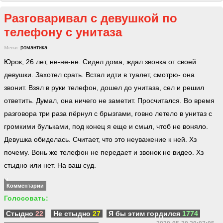
Разговаривал с девушкой по
телефону с унитаза
романтика
Метки:
Юрок, 26 лет, не-не-не. Сидел дома, ждал звонка от своей
девушки. Захотел срать. Встал идти в туалет, смотрю- она
звонит. Взял в руки телефон, дошел до унитаза, сел и решил
ответить. Думал, она ничего не заметит. Просчитался. Во время
разговора три раза пёрнул с брызгами, говно летело в унитаз с
громкими бульками, под конец я еще и смыл, чтоб не воняло.
Девушка обиделась. Считает, что это неуважение к ней. Хз
почему. Вонь же телефон не передает и звонок не видео. Хз
стыдно или нет. На ваш суд.
Комментарии
Голосовать:
Стыдно
22
Не стыдно
27
Я бы этим гордился
1774