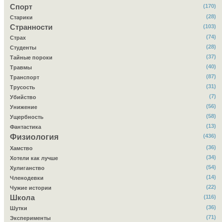
Спорт
(170)
(28)
Старики
Странности
(103)
(74)
Страх
(28)
Студенты
(37)
Тайные пороки
(40)
Травмы
(87)
Транспорт
(31)
Трусость
(7)
Убийство
(56)
Унижение
(58)
Ущербность
(13)
Фантастика
Физиология
(436)
(36)
Хамство
(34)
Хотели как лучше
(54)
Хулиганство
(14)
Членодевки
(22)
Чужие истории
Школа
(116)
(36)
Шутки
(71)
Эксперименты