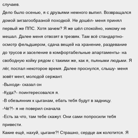
случаев.
Дело было осенью, я с друзьями немного выпил. Возвращался
домой зигзагообразной походкой. Не дошёл- меня принял
первый же ППС. Хотя зачем? Я же шёл спокойно, никому не
мешал. Далее меня отвозят в трезвяк. Там всё стандартно-
осмотр фельдшером, сдача вещей на хранение, раздевание
до трусов и заселение в комфортабельные апартаменты- на
свободную койку рядом с такими же, как я, пьяными людьми. Я
лёг, поспал некоторое время. Далее проснулся, слышу- меня
зовёт мент, молодой сержант.
-Выходи- сказал он
-Куда?- поинтересовался я.
-В обезьянник к цыганам, ебать тебя будут в задницу.
-Чё?!- я не поверил сначала
-Есть за что, там тебе скажут. Они сами попросили тебя
привести.
Какие ещё, нахуй, цыгане?! Страшно, сердце аж колотится. Я