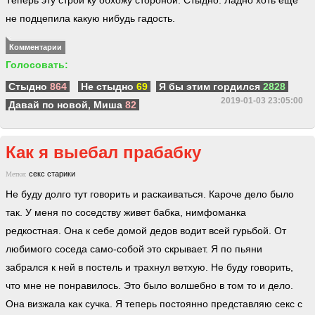
Теперь эту строй ку обхожу стороной. Стыдно. Ладно хоть ещё
не подцепила какую нибудь гадость.
Комментарии
Голосовать:
Стыдно
864
Не стыдно
69
Я бы этим гордился
2828
2019-01-03 23:05:00
Давай по новой, Миша
82
Как я выебал прабабку
секс
старики
Метки:
Не буду долго тут говорить и раскаиваться. Кароче дело было
так. У меня по соседству живет бабка, нимфоманка
редкостная. Она к себе домой дедов водит всей гурьбой. От
любимого соседа само-собой это скрывает. Я по пьяни
забрался к ней в постель и трахнул ветхую. Не буду говорить,
что мне не понравилось. Это было волшебно в том то и дело.
Она визжала как сучка. Я теперь постоянно представляю секс с