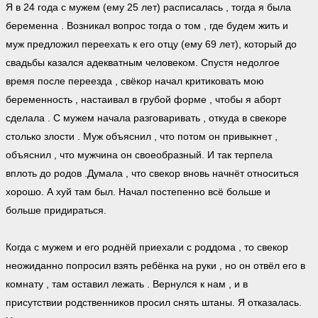
Я в 24 года с мужем (ему 25 лет) расписалась , тогда я была
беременна . Возникал вопрос тогда о том , где будем жить и
муж предложил переехать к его отцу (ему 69 лет), который до
свадьбы казался адекватным человеком. Спустя недолгое
время после переезда , свёкор начал критиковать мою
беременность , настаивал в грубой форме , чтобы я аборт
сделала . С мужем начала разговаривать , откуда в свекоре
столько злости . Муж объяснил , что потом он привыкнет ,
объяснил , что мужчина он своеобразный. И так терпела
вплоть до родов .Думала , что свекор вновь начнёт относиться
хорошо. А хуй там был. Начал постепенно всё больше и
больше придираться.
Когда с мужем и его роднёй приехали с роддома , то свекор
неожиданно попросил взять ребёнка на руки , но он отвёл его в
комнату , там оставил лежать . Вернулся к нам , и в
присутствии родственников просил снять штаны. Я отказалась.