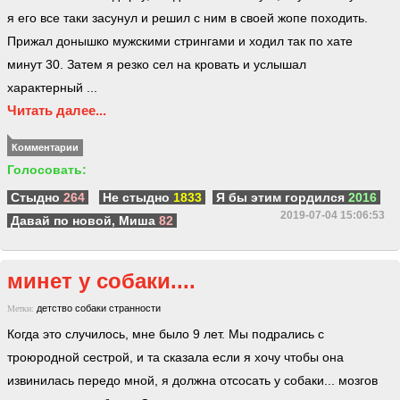
я его все таки засунул и решил с ним в своей жопе походить.
Прижал донышко мужскими стрингами и ходил так по хате
минут 30. Затем я резко сел на кровать и услышал
характерный ...
Читать далее...
Комментарии
Голосовать:
Стыдно
264
Не стыдно
1833
Я бы этим гордился
2016
2019-07-04 15:06:53
Давай по новой, Миша
82
минет у собаки....
детство
собаки
странности
Метки:
Когда это случилось, мне было 9 лет. Мы подрались с
троюродной сестрой, и та сказала если я хочу чтобы она
извинилась передо мной, я должна отсосать у собаки... мозгов