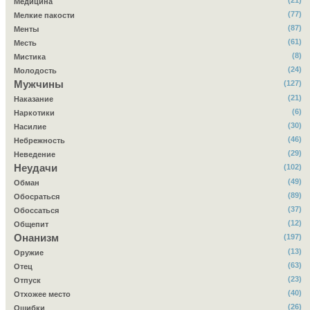
(21)
Медицина
(77)
Мелкие пакости
(87)
Менты
(61)
Месть
(8)
Мистика
(24)
Молодость
Мужчины
(127)
(21)
Наказание
(6)
Наркотики
(30)
Насилие
(46)
Небрежность
(29)
Неведение
Неудачи
(102)
(49)
Обман
(89)
Обосраться
(37)
Обоссаться
(12)
Общепит
Онанизм
(197)
(13)
Оружие
(63)
Отец
(23)
Отпуск
(40)
Отхожее место
(26)
Ошибки