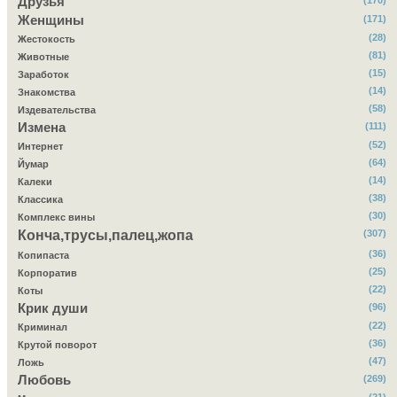
Друзья
(170)
Женщины
(171)
(28)
Жестокость
(81)
Животные
(15)
Заработок
(14)
Знакомства
(58)
Издевательства
Измена
(111)
(52)
Интернет
(64)
Йумар
(14)
Калеки
(38)
Классика
(30)
Комплекс вины
Конча,трусы,палец,жопа
(307)
(36)
Копипаста
(25)
Корпоратив
(22)
Коты
Крик души
(96)
(22)
Криминал
(36)
Крутой поворот
(47)
Ложь
Любовь
(269)