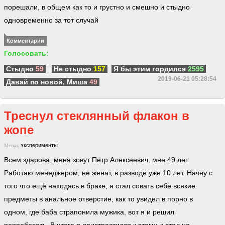
порешали, в общем как то и грустно и смешно и стыдно
одновременно за тот случай
Комментарии
Голосовать:
Стыдно
59
Не стыдно
157
Я бы этим гордился
2595
2019-06-21 05:28:54
Давай по новой, Миша
49
Треснул стеклянный флакон в
жопе
эксперименты
Метки:
Всем здарова, меня зовут Пётр Алексеевич, мне 49 лет.
Работаю менеджером, не женат, в разводе уже 10 лет. Начну с
того что ещё находясь в браке, я стал совать себе всякие
предметы в анальное отверстие, как то увидел в порно в
одном, где баба страпонила мужика, вот я и решил