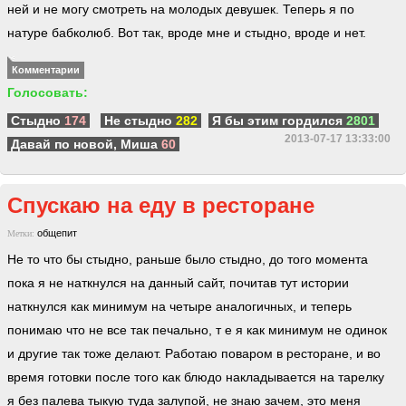
ней и не могу смотреть на молодых девушек. Теперь я по
натуре бабколюб. Вот так, вроде мне и стыдно, вроде и нет.
Комментарии
Голосовать:
Стыдно
174
Не стыдно
282
Я бы этим гордился
2801
2013-07-17 13:33:00
Давай по новой, Миша
60
Спускаю на еду в ресторане
общепит
Метки:
Не то что бы стыдно, раньше было стыдно, до того момента
пока я не наткнулся на данный сайт, почитав тут истории
наткнулся как минимум на четыре аналогичных, и теперь
понимаю что не все так печально, т е я как минимум не одинок
и другие так тоже делают. Работаю поваром в ресторане, и во
время готовки после того как блюдо накладывается на тарелку
я без палева тыкую туда залупой, не знаю зачем, это меня