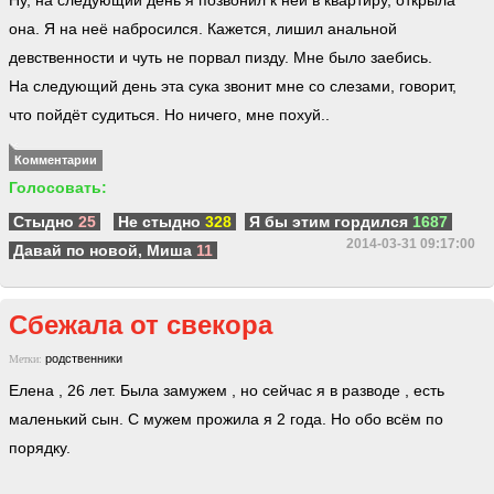
Ну, на следующий день я позвонил к ней в квартиру, открыла
она. Я на неё набросился. Кажется, лишил анальной
девственности и чуть не порвал пизду. Мне было заебись.
На следующий день эта сука звонит мне со слезами, говорит,
что пойдёт судиться. Но ничего, мне похуй..
Комментарии
Голосовать:
Стыдно
25
Не стыдно
328
Я бы этим гордился
1687
2014-03-31 09:17:00
Давай по новой, Миша
11
Сбежала от свекора
родственники
Метки:
Елена , 26 лет. Была замужем , но сейчас я в разводе , есть
маленький сын. С мужем прожила я 2 года. Но обо всём по
порядку.