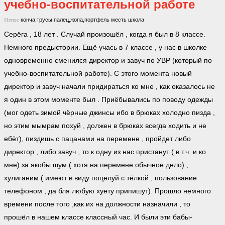
учебно-воспитательной работе
конча,трусы,палец,жопа,портфель
месть
школа
Метки:
Серёга , 18 лет . Случай произошёл , когда я был в 8 классе.
Немного предыстории. Ещё учась в 7 классе , у нас в школке
одновременно сменился директор и завуч по УВР (который по
учебно-воспитательной работе). С этого момента новый
директор и завуч начали придираться ко мне , как оказалось не
я один в этом моменте был . Приёбывались по поводу одежды
(мог одеть зимой чёрные джинсы ибо в брюках холодно пизда ,
но этим мымрам похуй , должен в брюках всегда ходить и не
ебёт), пиздишь с пацанами на перемене , пройдет либо
директор , либо завуч , то к одну из нас пристанут ( в т.ч. и ко
мне) за якобы шум ( хотя на перемене обычное дело) ,
хулиганим ( имеют в виду поцелуй с тёлкой , пользование
телефоном , да бля любую хуету припишут). Прошло немного
времени после того ,как их на должности назначили , то
прошёл в нашем классе классный час. И были эти бабы-