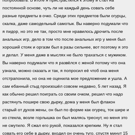
попробовать. В итоге я пристрастился к этому и стал на
постоянной основе, чуть ли не каждый день совать себе
разные предметы в очко. Среди этих предметов были огурцы,
скалка, даже самодельный самотык. Вы наверно подумали что
я пидор, но это не так, просто мне нравилось дрочить после
анальных игр, дело в том что после анальных игр у меня был
хороший стояк и оргазм был в разы сильнее, вот поэтому я это
и делал. У меня даже в мыслях не было трахаться с мужиком.
Вы наверно подумали что я развёлся с женой потому что она
узнала, можно сказать и так, я попросил её чтоб она меня
отстрапонила, но она не оценила мое предложение и ушла. А
сам ебанный стыд произошёл совсем недавно, 5 лет назад. Я
как обычно решил поиграть со своим очком, решил что надо
растянуть пошире свою дырку, дома у меня был флакон
старый от духов жены, он был по форме как огурец, ток шире и
из стекла, возле горлышка он был малясь треснут, но меня это
не смутило. Я сжал его рукой, показался крепким. Ну я стал
совать его себе в дырку, входил он очень туго, спустя минут 15