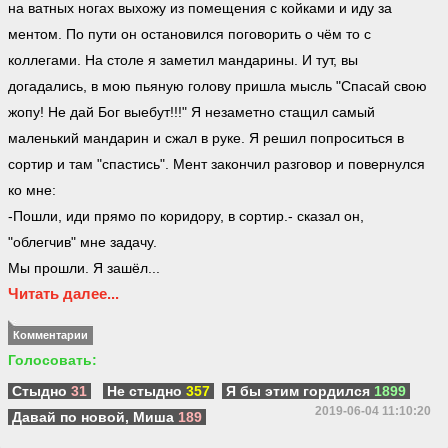
на ватных ногах выхожу из помещения с койками и иду за
ментом. По пути он остановился поговорить о чём то с
коллегами. На столе я заметил мандарины. И тут, вы
догадались, в мою пьяную голову пришла мысль "Спасай свою
жопу! Не дай Бог выебут!!!" Я незаметно стащил самый
маленький мандарин и сжал в руке. Я решил попроситься в
сортир и там "спастись". Мент закончил разговор и повернулся
ко мне:
-Пошли, иди прямо по коридору, в сортир.- сказал он,
"облегчив" мне задачу.
Мы прошли. Я зашёл...
Читать далее...
Комментарии
Голосовать:
Стыдно
31
Не стыдно
357
Я бы этим гордился
1899
2019-06-04 11:10:20
Давай по новой, Миша
189