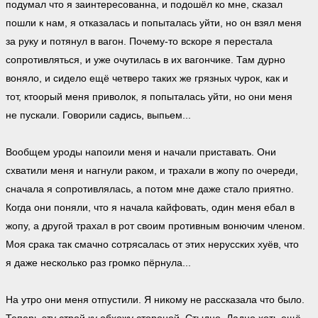
подумал что я заинтересованна, и подошёл ко мне, сказал
пошли к нам, я отказалась и попыталась уйти, но он взял меня
за руку и потянул в вагон. Почему-то вскоре я перестала
сопротивляться, и уже очутилась в их вагончике. Там дурно
воняло, и сидело ещё четверо таких же грязных чурок, как и
тот, ктоорый меня приволок, я попыталась уйти, но они меня
не пускали. Говорили садись, выпьем...
Вообщем уроды напоили меня и начали приставать. Они
схватили меня и нагнули раком, и трахали в жопу по очереди,
сначала я сопротивлялась, а потом мне даже стало приятно.
Когда они поняли, что я начала кайфовать, один меня ебал в
жопу, а другой трахал в рот своим противным вонючим членом.
Моя срака так смачно сотрясалась от этих нерусских хуёв, что
я даже несколько раз громко пёрнула...
На утро они меня отпустили. Я никому не рассказала что было.