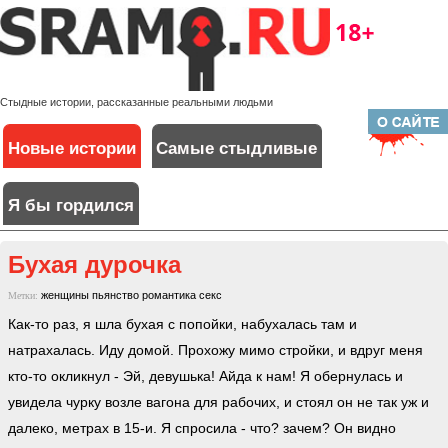
Стыдные истории, рассказанные реальными людьми
Новые истории
Самые стыдливые
Я бы гордился
Бухая дурочка
женщины
пьянство
романтика
секс
Метки:
Как-то раз, я шла бухая с попойки, набухалась там и
натрахалась. Иду домой. Прохожу мимо стройки, и вдруг меня
кто-то окликнул - Эй, девушька! Айда к нам! Я обернулась и
увидела чурку возле вагона для рабочих, и стоял он не так уж и
далеко, метрах в 15-и. Я спросила - что? зачем? Он видно