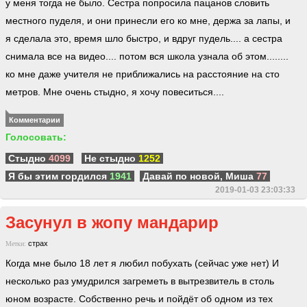
у меня тогда не было. Сестра попросила пацанов словить
местного пуделя, и они принесли его ко мне, держа за лапы, и
я сделала это, время шло быстро, и вдруг пудель.... а сестра
снимала все на видео.... потом вся школа узнала об этом........
ко мне даже учителя не приближались на расстояние на сто
метров. Мне очень стыдно, я хочу повеситься....
Комментарии
Голосовать:
Стыдно
4099
Не стыдно
1252
Я бы этим гордился
1941
Давай по новой, Миша
77
2019-01-03 23:03:33
Засунул в жопу мандарир
страх
Метки:
Когда мне было 18 лет я любил побухать (сейчас уже нет) И
несколько раз умудрился загреметь в вытрезвитель в столь
юном возрасте. Собственно речь и пойдёт об одном из тех