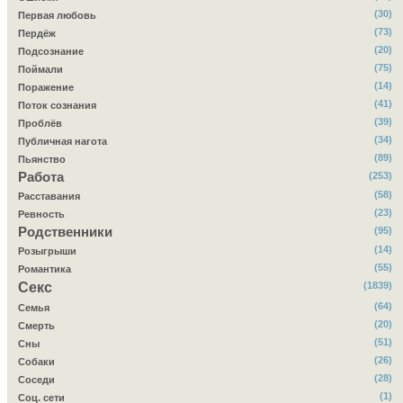
(30)
Первая любовь
(73)
Пердёж
(20)
Подсознание
(75)
Поймали
(14)
Поражение
(41)
Поток сознания
(39)
Проблёв
(34)
Публичная нагота
(89)
Пьянство
Работа
(253)
(58)
Расставания
(23)
Ревность
Родственники
(95)
(14)
Розыгрыши
(55)
Романтика
Секс
(1839)
(64)
Семья
(20)
Смерть
(51)
Сны
(26)
Собаки
(28)
Соседи
(1)
Соц. сети