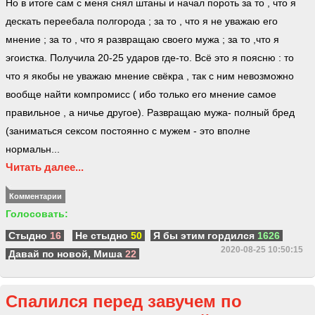
Но в итоге сам с меня снял штаны и начал пороть за то , что я
дескать переебала полгорода ; за то , что я не уважаю его
мнение ; за то , что я развращаю своего мужа ; за то ,что я
эгоистка. Получила 20-25 ударов где-то. Всё это я поясню : то
что я якобы не уважаю мнение свёкра , так с ним невозможно
вообще найти компромисс ( ибо только его мнение самое
правильное , а ничье другое). Развращаю мужа- полный бред
(заниматься сексом постоянно с мужем - это вполне
нормальн...
Читать далее...
Комментарии
Голосовать:
Стыдно
16
Не стыдно
50
Я бы этим гордился
1626
2020-08-25 10:50:15
Давай по новой, Миша
22
Спалился перед завучем по