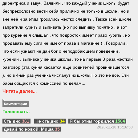
директриса и завуч. Заявили , что каждый ученик школы будет
беспрекословно вести себя прилично не только в школе , но и
вне неё и за этим грозились жестко следить . Также всей школе
запретили курить и выпивать (но про выпивку понятно , а вот
про курение я слышал , что подросток имеет право курить , но
продавать ему сиги не имеют права в магазине ) . Говорили ,
что если узнают не дай бог о неподобающем поведении ,
курении , выпивке ученика школы , то на первые 3 раза жесткий
разговор (эта хуйня касается ещё родителей провинившегося
), но в 4-ый раз ученика числанут из школы.Но это не всё. Эти
бабы общаются с комиссией по делам...
Читать далее...
Комментарии
Голосовать:
Стыдно
361
Не стыдно
34
Я бы этим гордился
1564
2020-11-10 15:16:50
Давай по новой, Миша
35