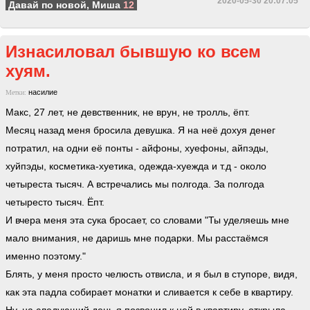
2020-05-30 20:07:05
Давай по новой, Миша
12
Изнасиловал бывшую ко всем
хуям.
насилие
Метки:
Макс, 27 лет, не девственник, не врун, не тролль, ёпт.
Месяц назад меня бросила девушка. Я на неё дохуя денег
потратил, на одни её понты - айфоны, хуефоны, айпэды,
хуйпэды, косметика-хуетика, одежда-хуежда и т.д - около
четыреста тысяч. А встречались мы полгода. За полгода
четыресто тысяч. Ёпт.
И вчера меня эта сука бросает, со словами "Ты уделяешь мне
мало внимания, не даришь мне подарки. Мы расстаёмся
именно поэтому."
Блять, у меня просто челюсть отвисла, и я был в ступоре, видя,
как эта падла собирает монатки и сливается к себе в квартиру.