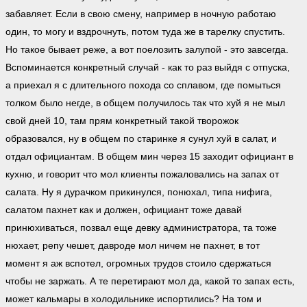
забавляет. Если в свою смену, например в ночную работаю
один, то могу и вздрочнуть, потом туда же в тарелку спустить.
Но такое бывает реже, а вот поелозить залупой - это завсегда.
Вспоминается конкретный случай - как то раз выйдя с отпуска,
а приехал я с длительного похода со сплавом, где помыться
толком было негде, в общем получилось так что хуй я не мыл
свой дней 10, там прям конкретный такой творожок
образовался, ну в общем по старинке я сунул хуй в салат, и
отдал официантам. В общем мин через 15 заходит официант в
кухню, и говорит что мол клиенты пожаловались на запах от
салата. Ну я дурачком прикинулся, понюхал, типа нифига,
салатом пахнет как и должен, официант тоже давай
принюхиваться, позвал еще девку администратора, та тоже
нюхает, репу чешет, давроде мол ничем не пахнет, в тот
момент я аж вспотел, огромных трудов стоило сдержаться
чтобы не заржать. А те перетирают мол да, какой то запах есть,
может кальмары в холодильнике испортились? На том и