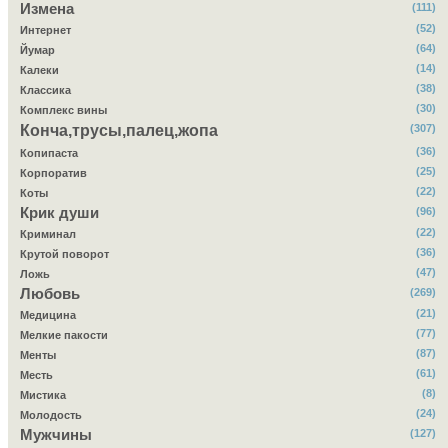
Измена
(111)
(52)
Интернет
(64)
Йумар
(14)
Калеки
(38)
Классика
(30)
Комплекс вины
Конча,трусы,палец,жопа
(307)
(36)
Копипаста
(25)
Корпоратив
(22)
Коты
Крик души
(96)
(22)
Криминал
(36)
Крутой поворот
(47)
Ложь
Любовь
(269)
(21)
Медицина
(77)
Мелкие пакости
(87)
Менты
(61)
Месть
(8)
Мистика
(24)
Молодость
Мужчины
(127)