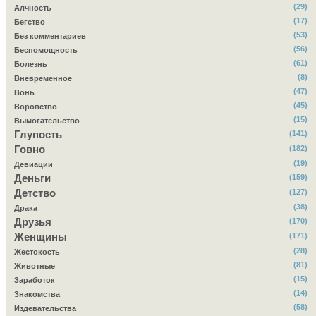
(29)
Алчность
(17)
Бегство
(53)
Без комментариев
(56)
Беспомощность
(61)
Болезнь
(8)
Вневременное
(47)
Вонь
(45)
Воровство
(15)
Вымогательство
Глупость
(141)
Говно
(182)
(19)
Девиации
Деньги
(159)
Детство
(127)
(38)
Драка
Друзья
(170)
Женщины
(171)
(28)
Жестокость
(81)
Животные
(15)
Заработок
(14)
Знакомства
(58)
Издевательства