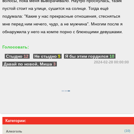
волосы, пока меня выворачивало. Наутро проснулась, тазик
пустой стоит на улице, сушится на солнце. Тогда ещё
подумала: "Какие у нас прекрасные отношения, стесняться
мне перед ним нечего, чудо, а не мужчина". Многим после я
обнаружила у него на компе порно с блюющими девушками.
Голосовать:
Стыдно
12
Не стыдно
5
Я бы этим гордился
10
2024-02-28 00:00:00
Давай по новой, Миша
3
Категории:
(10)
Алкоголь