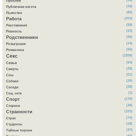
(39)
Проблёв
(34)
Публичная нагота
(89)
Пьянство
Работа
(253)
(58)
Расставания
(23)
Ревность
Родственники
(95)
(14)
Розыгрыши
(55)
Романтика
Секс
(1838)
(64)
Семья
(20)
Смерть
(51)
Сны
(26)
Собаки
(28)
Соседи
(1)
Соц. сети
Спорт
(170)
(28)
Старики
Странности
(103)
(74)
Страх
(28)
Студенты
(37)
Тайные пороки
(40)