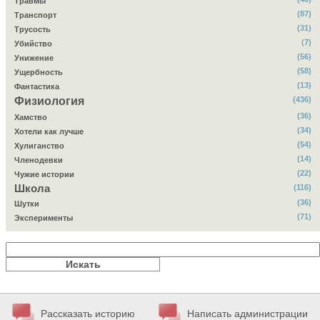
Травмы
(87)
Транспорт
(31)
Трусость
(7)
Убийство
(56)
Унижение
(58)
Ущербность
(13)
Фантастика
Физиология
(436)
(36)
Хамство
(34)
Хотели как лучше
(54)
Хулиганство
(14)
Членодевки
(22)
Чужие истории
Школа
(116)
(36)
Шутки
(71)
Эксперименты
Рассказать историю
Написать администрации