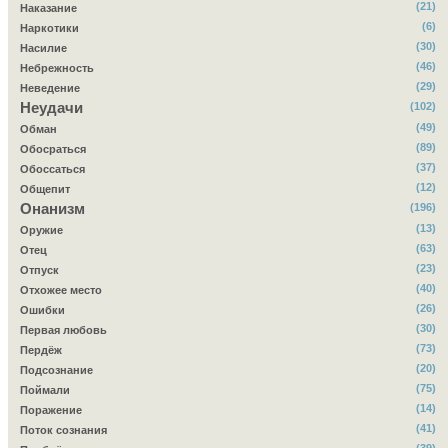
(21)
Наказание
(6)
Наркотики
(30)
Насилие
(46)
Небрежность
(29)
Неведение
Неудачи
(102)
(49)
Обман
(89)
Обосраться
(37)
Обоссаться
(12)
Общепит
Онанизм
(196)
(13)
Оружие
(63)
Отец
(23)
Отпуск
(40)
Отхожее место
(26)
Ошибки
(30)
Первая любовь
(73)
Пердёж
(20)
Подсознание
(75)
Поймали
(14)
Поражение
(41)
Поток сознания