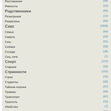
(58)
Расставания
(23)
Ревность
Родственники
(95)
(14)
Розыгрыши
(55)
Романтика
Секс
(1838)
(64)
Семья
(20)
Смерть
(51)
Сны
(26)
Собаки
(28)
Соседи
(1)
Соц. сети
Спорт
(170)
(28)
Старики
Странности
(103)
(74)
Страх
(28)
Студенты
(37)
Тайные пороки
(40)
Травмы
(87)
Транспорт
(31)
Трусость
(7)
Убийство