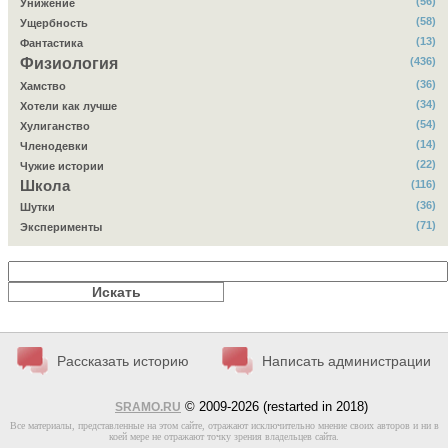
(56)
Унижение
(58)
Ущербность
(13)
Фантастика
Физиология
(436)
(36)
Хамство
(34)
Хотели как лучше
(54)
Хулиганство
(14)
Членодевки
(22)
Чужие истории
Школа
(116)
(36)
Шутки
(71)
Эксперименты
Рассказать историю
Написать администрации
© 2009-2026 (restarted in 2018)
SRAMO.RU
Все материалы, представленные на этом сайте, отражают исключительно мнение своих авторов и ни в
коей мере не отражают точку зрения владельцев сайта.