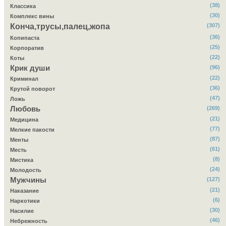
(38)
Классика
(30)
Комплекс вины
Конча,трусы,палец,жопа
(307)
(36)
Копипаста
(25)
Корпоратив
(22)
Коты
Крик души
(96)
(22)
Криминал
(36)
Крутой поворот
(47)
Ложь
Любовь
(269)
(21)
Медицина
(77)
Мелкие пакости
(87)
Менты
(61)
Месть
(8)
Мистика
(24)
Молодость
Мужчины
(127)
(21)
Наказание
(6)
Наркотики
(30)
Насилие
(46)
Небрежность