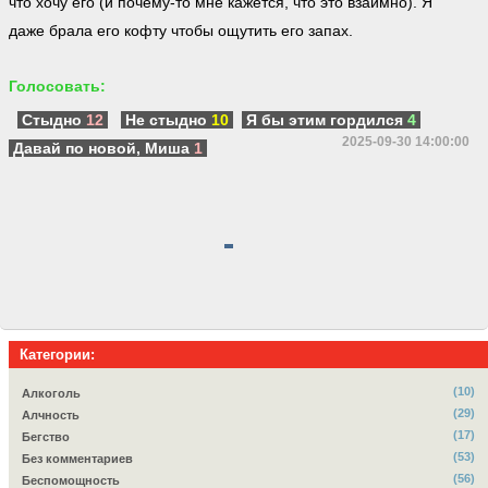
что хочу его (и почему-то мне кажется, что это взаимно). Я
даже брала его кофту чтобы ощутить его запах.
Голосовать:
Стыдно
12
Не стыдно
10
Я бы этим гордился
4
2025-09-30 14:00:00
Давай по новой, Миша
1
Категории:
(10)
Алкоголь
(29)
Алчность
(17)
Бегство
(53)
Без комментариев
(56)
Беспомощность