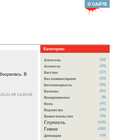
Категории:
(10)
Алкоголь
(29)
Алчность
(17)
Бегство
обосралась. В
(53)
Без комментариев
(56)
Беспомощность
(61)
Болезнь
26-01-09 14:00:00
(8)
Вневременное
(47)
Вонь
(45)
Воровство
(15)
Вымогательство
Глупость
(141)
Говно
(182)
(19)
Девиации