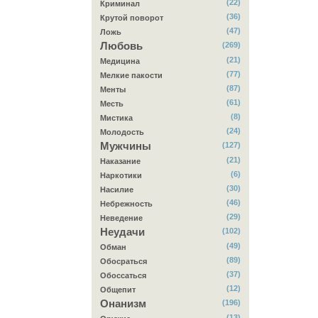
(22)
Криминал
(36)
Крутой поворот
(47)
Ложь
Любовь
(269)
(21)
Медицина
(77)
Мелкие пакости
(87)
Менты
(61)
Месть
(8)
Мистика
(24)
Молодость
Мужчины
(127)
(21)
Наказание
(6)
Наркотики
(30)
Насилие
(46)
Небрежность
(29)
Неведение
Неудачи
(102)
(49)
Обман
(89)
Обосраться
(37)
Обоссаться
(12)
Общепит
Онанизм
(196)
(13)