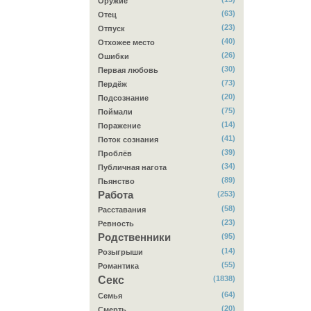
Оружие
(63)
Отец
(23)
Отпуск
(40)
Отхожее место
(26)
Ошибки
(30)
Первая любовь
(73)
Пердёж
(20)
Подсознание
(75)
Поймали
(14)
Поражение
(41)
Поток сознания
(39)
Проблёв
(34)
Публичная нагота
(89)
Пьянство
Работа
(253)
(58)
Расставания
(23)
Ревность
Родственники
(95)
(14)
Розыгрыши
(55)
Романтика
Секс
(1838)
(64)
Семья
(20)
Смерть