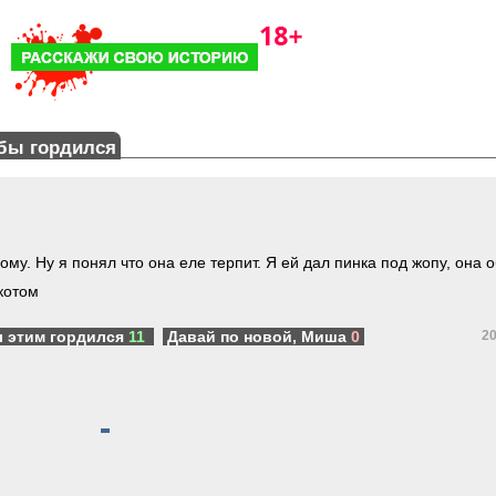
бы гордился
ому. Ну я понял что она еле терпит. Я ей дал пинка под жопу, она 
котом
ы этим гордился
11
Давай по новой, Миша
0
20