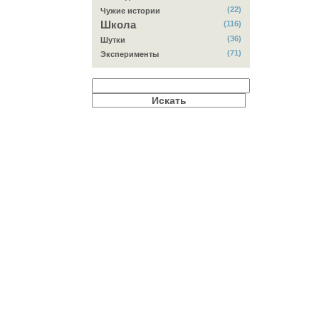
(22)
Чужие истории
Школа
(116)
(36)
Шутки
(71)
Эксперименты