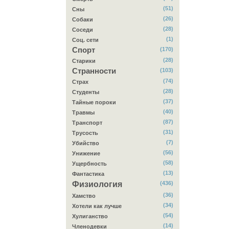
(51)
Сны
(26)
Собаки
(28)
Соседи
(1)
Соц. сети
Спорт
(170)
(28)
Старики
Странности
(103)
(74)
Страх
(28)
Студенты
(37)
Тайные пороки
(40)
Травмы
(87)
Транспорт
(31)
Трусость
(7)
Убийство
(56)
Унижение
(58)
Ущербность
(13)
Фантастика
Физиология
(436)
(36)
Хамство
(34)
Хотели как лучше
(54)
Хулиганство
(14)
Членодевки