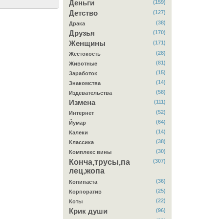
Деньги
(159)
Детство
(127)
(38)
Драка
Друзья
(170)
Женщины
(171)
(28)
Жестокость
(81)
Животные
(15)
Заработок
(14)
Знакомства
(58)
Издевательства
Измена
(111)
(52)
Интернет
(64)
Йумар
(14)
Калеки
(38)
Классика
(30)
Комплекс вины
Конча,трусы,па
(307)
лец,жопа
(36)
Копипаста
(25)
Корпоратив
(22)
Коты
Крик души
(96)