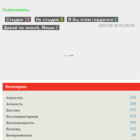
Голосовать:
Стыдно
15
Не стыдно
5
Я бы этим гордился
6
2025-09-30 01:00:00
Давай по новой, Миша
0
Категории:
(10)
Алкоголь
(29)
Алчность
(17)
Бегство
(53)
Без комментариев
(56)
Беспомощность
(61)
Болезнь
(8)
Вневременное