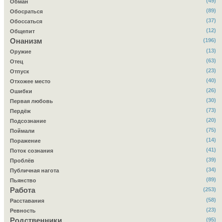
(49)
Обман
(89)
Обосраться
(37)
Обоссаться
(12)
Общепит
Онанизм
(196)
(13)
Оружие
(63)
Отец
(23)
Отпуск
(40)
Отхожее место
(26)
Ошибки
(30)
Первая любовь
(73)
Пердёж
(20)
Подсознание
(75)
Поймали
(14)
Поражение
(41)
Поток сознания
(39)
Проблёв
(34)
Публичная нагота
(89)
Пьянство
Работа
(253)
(58)
Расставания
(23)
Ревность
Родственники
(95)