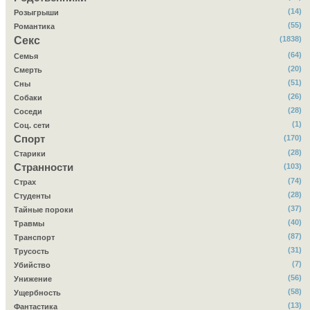
(14)
Розыгрыши
(55)
Романтика
Секс
(1838)
(64)
Семья
(20)
Смерть
(51)
Сны
(26)
Собаки
(28)
Соседи
(1)
Соц. сети
Спорт
(170)
(28)
Старики
Странности
(103)
(74)
Страх
(28)
Студенты
(37)
Тайные пороки
(40)
Травмы
(87)
Транспорт
(31)
Трусость
(7)
Убийство
(56)
Унижение
(58)
Ущербность
(13)
Фантастика