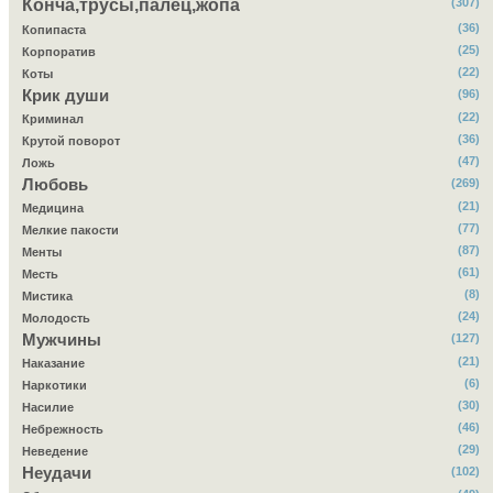
Конча,трусы,палец,жопа
(307)
(36)
Копипаста
(25)
Корпоратив
(22)
Коты
Крик души
(96)
(22)
Криминал
(36)
Крутой поворот
(47)
Ложь
Любовь
(269)
(21)
Медицина
(77)
Мелкие пакости
(87)
Менты
(61)
Месть
(8)
Мистика
(24)
Молодость
Мужчины
(127)
(21)
Наказание
(6)
Наркотики
(30)
Насилие
(46)
Небрежность
(29)
Неведение
Неудачи
(102)