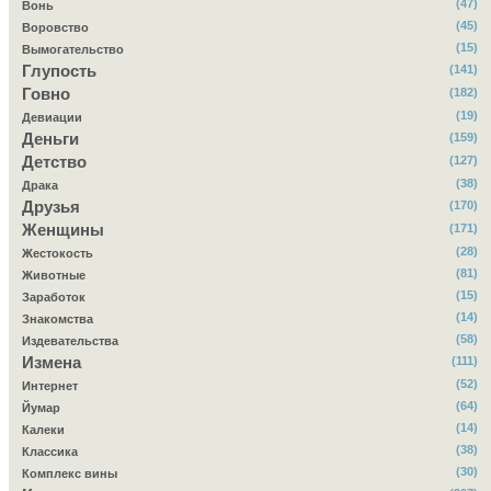
(47)
Вонь
(45)
Воровство
(15)
Вымогательство
Глупость
(141)
Говно
(182)
(19)
Девиации
Деньги
(159)
Детство
(127)
(38)
Драка
Друзья
(170)
Женщины
(171)
(28)
Жестокость
(81)
Животные
(15)
Заработок
(14)
Знакомства
(58)
Издевательства
Измена
(111)
(52)
Интернет
(64)
Йумар
(14)
Калеки
(38)
Классика
(30)
Комплекс вины