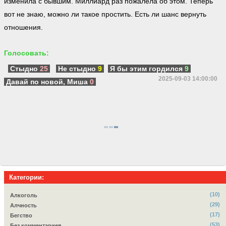
изменила с бывшим. Миллиард раз пожалела об этом. Теперь
вот не знаю, можно ли такое простить. Есть ли шанс вернуть
отношения.
Голосовать:
Стыдно
25
Не стыдно
9
Я бы этим гордился
9
2025-09-03 14:00:00
Давай по новой, Миша
0
Категории:
(10)
Алкоголь
(29)
Алчность
(17)
Бегство
(53)
Без комментариев