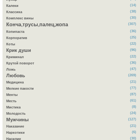
(14)
Калеки
(38)
Классика
(30)
Комплекс вины
Конча,трусы,палец,жопа
(307)
(36)
Копипаста
(25)
Корпоратив
(22)
Коты
Крик души
(96)
(22)
Криминал
(36)
Крутой поворот
(47)
Ложь
Любовь
(269)
(21)
Медицина
(77)
Мелкие пакости
(87)
Менты
(61)
Месть
(8)
Мистика
(24)
Молодость
Мужчины
(127)
(21)
Наказание
(6)
Наркотики
(30)
Насилие