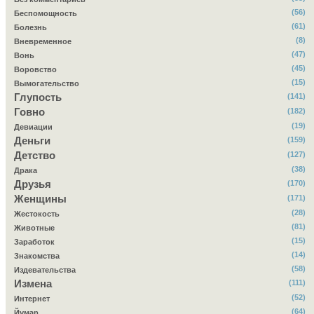
(56)
Беспомощность
(61)
Болезнь
(8)
Вневременное
(47)
Вонь
(45)
Воровство
(15)
Вымогательство
Глупость
(141)
Говно
(182)
(19)
Девиации
Деньги
(159)
Детство
(127)
(38)
Драка
Друзья
(170)
Женщины
(171)
(28)
Жестокость
(81)
Животные
(15)
Заработок
(14)
Знакомства
(58)
Издевательства
Измена
(111)
(52)
Интернет
(64)
Йумар