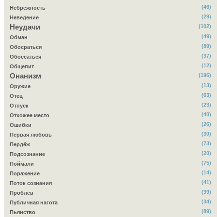
(46)
Небрежность
(29)
Неведение
Неудачи
(102)
(49)
Обман
(89)
Обосраться
(37)
Обоссаться
(12)
Общепит
Онанизм
(196)
(13)
Оружие
(63)
Отец
(23)
Отпуск
(40)
Отхожее место
(26)
Ошибки
(30)
Первая любовь
(73)
Пердёж
(20)
Подсознание
(75)
Поймали
(14)
Поражение
(41)
Поток сознания
(39)
Проблёв
(34)
Публичная нагота
(89)
Пьянство