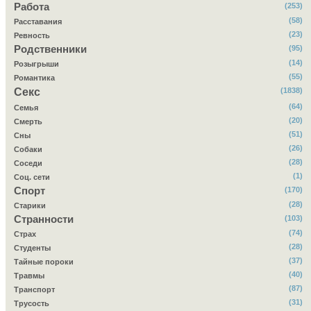
Работа
(253)
(58)
Расставания
(23)
Ревность
Родственники
(95)
(14)
Розыгрыши
(55)
Романтика
Секс
(1838)
(64)
Семья
(20)
Смерть
(51)
Сны
(26)
Собаки
(28)
Соседи
(1)
Соц. сети
Спорт
(170)
(28)
Старики
Странности
(103)
(74)
Страх
(28)
Студенты
(37)
Тайные пороки
(40)
Травмы
(87)
Транспорт
(31)
Трусость