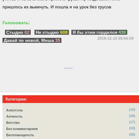
пришлось их выкинуть. И пошла я на урок без трусов
Голосовать:
Стыдно
62
Не стыдно
608
Я бы этим гордился
430
2019-12-15 09:06:59
Давай по новой, Миша
35
Категории:
(10)
Алкоголь
(29)
Алчность
(17)
Бегство
(53)
Без комментариев
(56)
Беспомощность