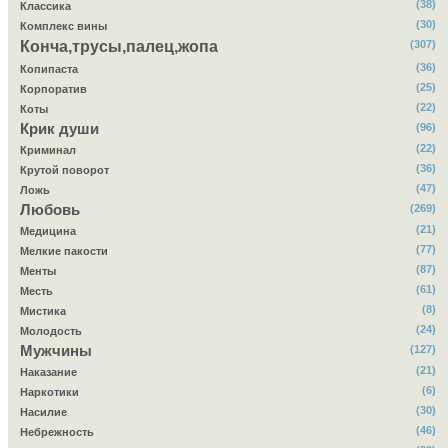
(38)
Классика
(30)
Комплекс вины
Конча,трусы,палец,жопа
(307)
(36)
Копипаста
(25)
Корпоратив
(22)
Коты
Крик души
(96)
(22)
Криминал
(36)
Крутой поворот
(47)
Ложь
Любовь
(269)
(21)
Медицина
(77)
Мелкие пакости
(87)
Менты
(61)
Месть
(8)
Мистика
(24)
Молодость
Мужчины
(127)
(21)
Наказание
(6)
Наркотики
(30)
Насилие
(46)
Небрежность