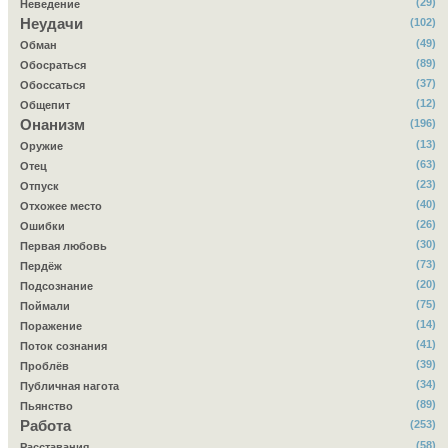
(29)
Неведение
Неудачи
(102)
(49)
Обман
(89)
Обосраться
(37)
Обоссаться
(12)
Общепит
Онанизм
(196)
(13)
Оружие
(63)
Отец
(23)
Отпуск
(40)
Отхожее место
(26)
Ошибки
(30)
Первая любовь
(73)
Пердёж
(20)
Подсознание
(75)
Поймали
(14)
Поражение
(41)
Поток сознания
(39)
Проблёв
(34)
Публичная нагота
(89)
Пьянство
Работа
(253)
(58)
Расставания