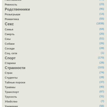
(23)
Ревность
Родственники
(95)
(14)
Розыгрыши
(55)
Романтика
Секс
(1838)
(64)
Семья
(20)
Смерть
(51)
Сны
(26)
Собаки
(28)
Соседи
(1)
Соц. сети
Спорт
(170)
(28)
Старики
Странности
(103)
(74)
Страх
(28)
Студенты
(37)
Тайные пороки
(40)
Травмы
(87)
Транспорт
(31)
Трусость
(7)
Убийство
(56)
Унижение