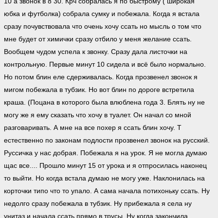
10 а звонок в 8 30. Крч собралась я по быстрому ( широкая
юбка и футболка) собрала сумку и побежала. Когда я встала
сразу почувствовала что очень хочу ссать но мысль о том что
мне будет от химички сразу отбило у меня желание ссать.
Вообщем чудом успела к звонку. Сразу дала листочки на
контрольную. Первые минут 10 сидела и всё было нормально.
Но потом блин еле сдерживалась. Когда прозвенел звонок я
мигом побежала в тубзик. Но вот блин по дороге встретила
краша. (Поцана в которого была влюблена года 3. Блять ну не
могу же я ему сказать что хочу в туалет. Он начал со мной
разговаривать. А мне на все похер я ссать блин хочу. Т
естественно по законам подлости прозвенел звонок на русский.
Руссичка у нас добрая. Побежала я на урок. Я не могла думаю
щас все.... Прошло минут 15 от урока и я отпросилась наконец
то выйти. Но когда встала думаю не могу уже. Наклонилась на
корточки типо что то упало. А сама начала потихоньку ссать. Ну
недолго сразу побежала в тубзик. Ну прибежала я села ну
унитаз и начала ссать прямо в трусы. Ну когда закончила