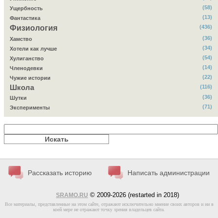
(58)
Ущербность
(13)
Фантастика
Физиология
(436)
(36)
Хамство
(34)
Хотели как лучше
(54)
Хулиганство
(14)
Членодевки
(22)
Чужие истории
Школа
(116)
(36)
Шутки
(71)
Эксперименты
Рассказать историю
Написать администрации
© 2009-2026 (restarted in 2018)
SRAMO.RU
Все материалы, представленные на этом сайте, отражают исключительно мнение своих авторов и ни в
коей мере не отражают точку зрения владельцев сайта.