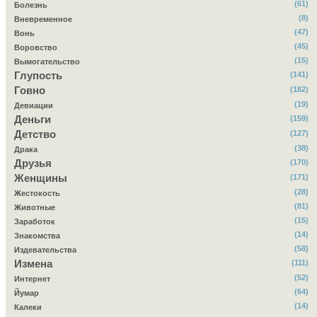
(61)
Болезнь
(8)
Вневременное
(47)
Вонь
(45)
Воровство
(15)
Вымогательство
Глупость
(141)
Говно
(182)
(19)
Девиации
Деньги
(159)
Детство
(127)
(38)
Драка
Друзья
(170)
Женщины
(171)
(28)
Жестокость
(81)
Животные
(15)
Заработок
(14)
Знакомства
(58)
Издевательства
Измена
(111)
(52)
Интернет
(64)
Йумар
(14)
Калеки