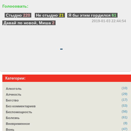
Голосовать:
Стыдно
220
Не стыдно
21
Я бы этим гордился
61
2019-01-03 22:44:54
Давай по новой, Миша
2
Категории:
(10)
Алкоголь
(29)
Алчность
(17)
Бегство
(53)
Без комментариев
(56)
Беспомощность
(61)
Болезнь
(8)
Вневременное
(47)
Вонь