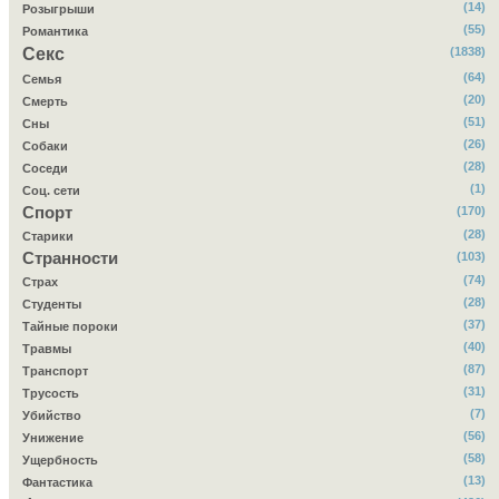
(14)
Розыгрыши
(55)
Романтика
Секс
(1838)
(64)
Семья
(20)
Смерть
(51)
Сны
(26)
Собаки
(28)
Соседи
(1)
Соц. сети
Спорт
(170)
(28)
Старики
Странности
(103)
(74)
Страх
(28)
Студенты
(37)
Тайные пороки
(40)
Травмы
(87)
Транспорт
(31)
Трусость
(7)
Убийство
(56)
Унижение
(58)
Ущербность
(13)
Фантастика