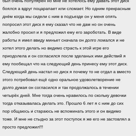
был очень популярен но мне не хотелось ему давать этот диск
боялся а вдруг поцарапает или сломает. Но одним прекрасным
днём когда мы сидели с ним в подъезде он у меня опять
попросил этот диск я ему сказал что не дам но он очень
жалобно просил и я предложил ему его зароботать. В виде
работы я имел ввиду миньет сначала он долго ломался и не
хотел этого делать но видимо страсть к этой игре его
приодолела и он согласился после зделаных ими действий я
ему пообещал что на следующий день принесу ему этот диск.
Следующий день настал но диск я почему то не отдал а вместо
этого потребовал ещё одно оральное удоволетворение не
долго думая он согласился и так продолжалось в течении
четырёх дней. Мне тогда очень нравилось по скольку девочки
тогда отказывалась делать это. Прошло 6 лет я с ним до сих
пор общаюсь и стараюсь не вспоминать этого и он видимо
тоже. И мне не стыдно за этот поступок я же его не застовлял а
просто предложил!!!