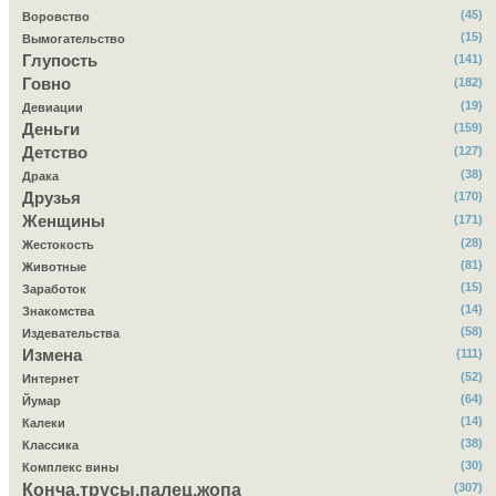
(45)
Воровство
(15)
Вымогательство
Глупость
(141)
Говно
(182)
(19)
Девиации
Деньги
(159)
Детство
(127)
(38)
Драка
Друзья
(170)
Женщины
(171)
(28)
Жестокость
(81)
Животные
(15)
Заработок
(14)
Знакомства
(58)
Издевательства
Измена
(111)
(52)
Интернет
(64)
Йумар
(14)
Калеки
(38)
Классика
(30)
Комплекс вины
Конча,трусы,палец,жопа
(307)