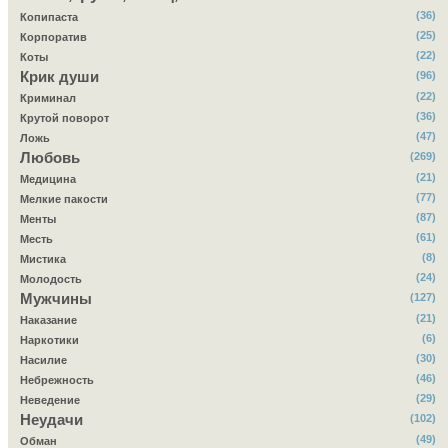
(36)
Копипаста
(25)
Корпоратив
(22)
Коты
Крик души
(96)
(22)
Криминал
(36)
Крутой поворот
(47)
Ложь
Любовь
(269)
(21)
Медицина
(77)
Мелкие пакости
(87)
Менты
(61)
Месть
(8)
Мистика
(24)
Молодость
Мужчины
(127)
(21)
Наказание
(6)
Наркотики
(30)
Насилие
(46)
Небрежность
(29)
Неведение
Неудачи
(102)
(49)
Обман