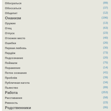
(89)
Обосраться
(37)
Обоссаться
(12)
Общепит
Онанизм
(196)
(13)
Оружие
(63)
Отец
(23)
Отпуск
(40)
Отхожее место
(26)
Ошибки
(30)
Первая любовь
(73)
Пердёж
(20)
Подсознание
(75)
Поймали
(14)
Поражение
(41)
Поток сознания
(39)
Проблёв
(34)
Публичная нагота
(89)
Пьянство
Работа
(253)
(58)
Расставания
(23)
Ревность
Родственники
(95)