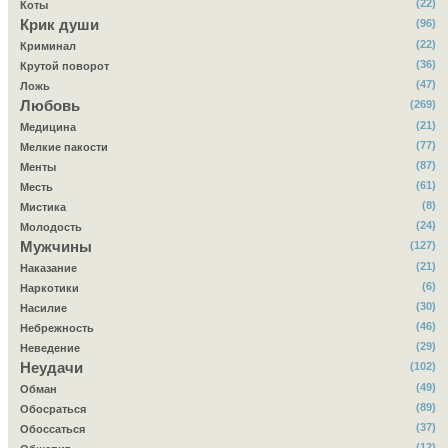
(22)
Коты
Крик души
(96)
(22)
Криминал
(36)
Крутой поворот
(47)
Ложь
Любовь
(269)
(21)
Медицина
(77)
Мелкие пакости
(87)
Менты
(61)
Месть
(8)
Мистика
(24)
Молодость
Мужчины
(127)
(21)
Наказание
(6)
Наркотики
(30)
Насилие
(46)
Небрежность
(29)
Неведение
Неудачи
(102)
(49)
Обман
(89)
Обосраться
(37)
Обоссаться
(12)