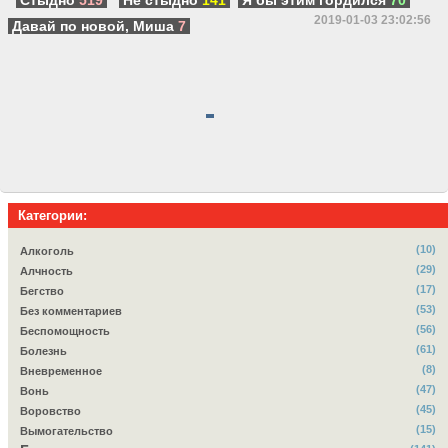
Стыдно
519
Не стыдно
141
Я бы этим гордился
70
2019-01-03 23:02:56
Давай по новой, Миша
7
Категории:
(10)
Алкоголь
(29)
Алчность
(17)
Бегство
(53)
Без комментариев
(56)
Беспомощность
(61)
Болезнь
(8)
Вневременное
(47)
Вонь
(45)
Воровство
(15)
Вымогательство