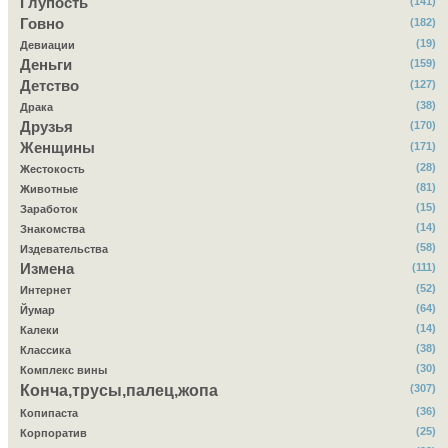
Глупость
(141)
Говно
(182)
(19)
Девиации
Деньги
(159)
Детство
(127)
(38)
Драка
Друзья
(170)
Женщины
(171)
(28)
Жестокость
(81)
Животные
(15)
Заработок
(14)
Знакомства
(58)
Издевательства
Измена
(111)
(52)
Интернет
(64)
Йумар
(14)
Калеки
(38)
Классика
(30)
Комплекс вины
Конча,трусы,палец,жопа
(307)
(36)
Копипаста
(25)
Корпоратив