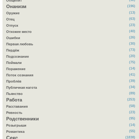
Общепит
Онанизм
(196)
(13)
Оружие
(63)
Отец
(23)
Отпуск
(40)
Отхожее место
(26)
Ошибки
(30)
Первая любовь
(73)
Пердёж
(20)
Подсознание
(75)
Поймали
(14)
Поражение
(41)
Поток сознания
(39)
Проблёв
(34)
Публичная нагота
(89)
Пьянство
Работа
(253)
(58)
Расставания
(23)
Ревность
Родственники
(95)
(14)
Розыгрыши
(55)
Романтика
Секс
(1838)