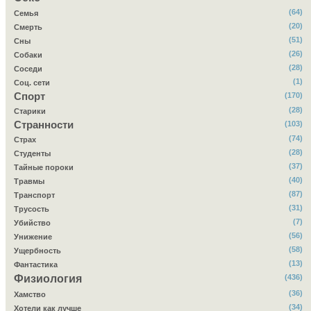
(64)
Семья
(20)
Смерть
(51)
Сны
(26)
Собаки
(28)
Соседи
(1)
Соц. сети
Спорт
(170)
(28)
Старики
Странности
(103)
(74)
Страх
(28)
Студенты
(37)
Тайные пороки
(40)
Травмы
(87)
Транспорт
(31)
Трусость
(7)
Убийство
(56)
Унижение
(58)
Ущербность
(13)
Фантастика
Физиология
(436)
(36)
Хамство
(34)
Хотели как лучше