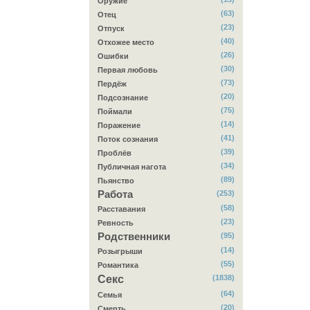
Оружие
(63)
Отец
(23)
Отпуск
(40)
Отхожее место
(26)
Ошибки
(30)
Первая любовь
(73)
Пердёж
(20)
Подсознание
(75)
Поймали
(14)
Поражение
(41)
Поток сознания
(39)
Проблёв
(34)
Публичная нагота
(89)
Пьянство
Работа
(253)
(58)
Расставания
(23)
Ревность
Родственники
(95)
(14)
Розыгрыши
(55)
Романтика
Секс
(1838)
(64)
Семья
(20)
Смерть