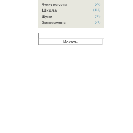
(22)
Чужие истории
Школа
(116)
(36)
Шутки
(71)
Эксперименты