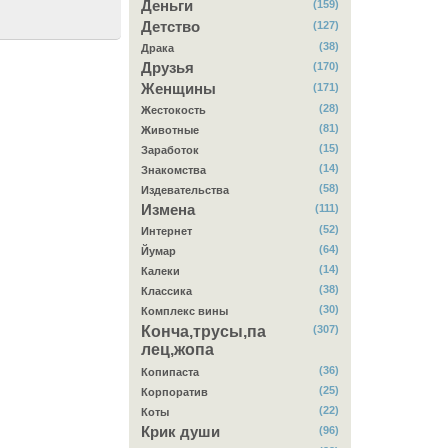
Деньги
(159)
Детство
(127)
(38)
Драка
Друзья
(170)
Женщины
(171)
(28)
Жестокость
(81)
Животные
(15)
Заработок
(14)
Знакомства
(58)
Издевательства
Измена
(111)
(52)
Интернет
(64)
Йумар
(14)
Калеки
(38)
Классика
(30)
Комплекс вины
Конча,трусы,па
(307)
лец,жопа
(36)
Копипаста
(25)
Корпоратив
(22)
Коты
Крик души
(96)