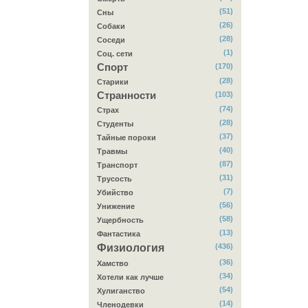
(51)
Сны
(26)
Собаки
(28)
Соседи
(1)
Соц. сети
Спорт
(170)
(28)
Старики
Странности
(103)
(74)
Страх
(28)
Студенты
(37)
Тайные пороки
(40)
Травмы
(87)
Транспорт
(31)
Трусость
(7)
Убийство
(56)
Унижение
(58)
Ущербность
(13)
Фантастика
Физиология
(436)
(36)
Хамство
(34)
Хотели как лучше
(54)
Хулиганство
(14)
Членодевки