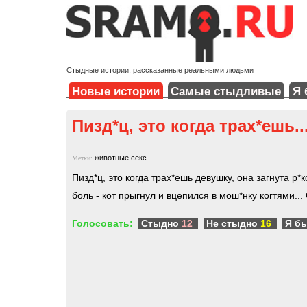
Стыдные истории, рассказанные реальными людьми
Новые истории
Самые стыдливые
Я 
Пизд*ц, это когда трах*ешь..
животные
секс
Метки:
Пизд*ц, это когда трах*ешь девушку, она загнута р*
боль - кот прыгнул и вцепился в мош*нку когтями...
Голосовать:
Стыдно
12
Не стыдно
16
Я б