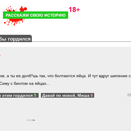
бы гордился
.
ком, а ты ее долб*шь так, что болтаются яйца. И тут вдруг шипение 
 Сижу с бинтом на яйцах...
ы этим гордился
5
Давай по новой, Миша
6
20