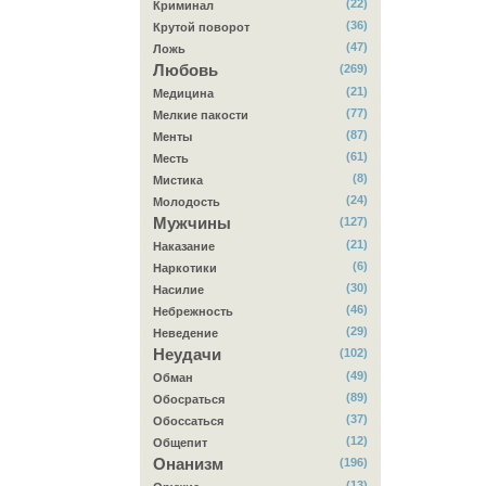
(22)
Криминал
(36)
Крутой поворот
(47)
Ложь
Любовь
(269)
(21)
Медицина
(77)
Мелкие пакости
(87)
Менты
(61)
Месть
(8)
Мистика
(24)
Молодость
Мужчины
(127)
(21)
Наказание
(6)
Наркотики
(30)
Насилие
(46)
Небрежность
(29)
Неведение
Неудачи
(102)
(49)
Обман
(89)
Обосраться
(37)
Обоссаться
(12)
Общепит
Онанизм
(196)
(13)