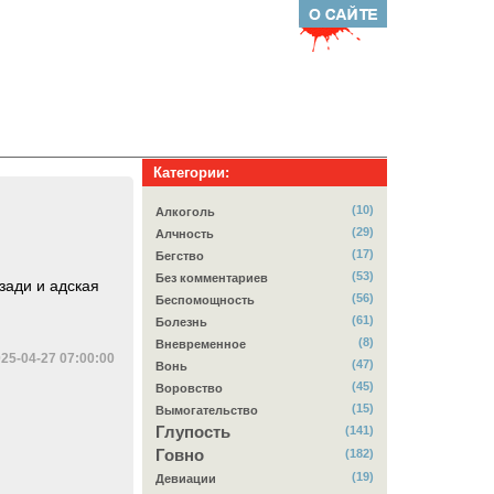
Категории:
(10)
Алкоголь
(29)
Алчность
(17)
Бегство
(53)
Без комментариев
сзади и адская
(56)
Беспомощность
(61)
Болезнь
(8)
Вневременное
25-04-27 07:00:00
(47)
Вонь
(45)
Воровство
(15)
Вымогательство
Глупость
(141)
Говно
(182)
(19)
Девиации