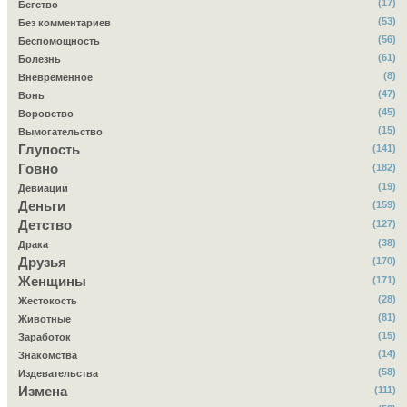
(17)
Бегство
(53)
Без комментариев
(56)
Беспомощность
(61)
Болезнь
(8)
Вневременное
(47)
Вонь
(45)
Воровство
(15)
Вымогательство
Глупость
(141)
Говно
(182)
(19)
Девиации
Деньги
(159)
Детство
(127)
(38)
Драка
Друзья
(170)
Женщины
(171)
(28)
Жестокость
(81)
Животные
(15)
Заработок
(14)
Знакомства
(58)
Издевательства
Измена
(111)