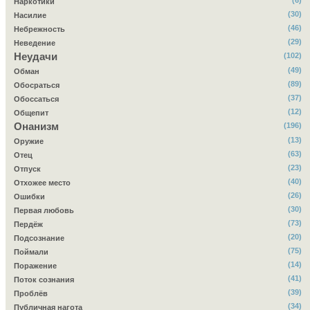
(6)
Наркотики
(30)
Насилие
(46)
Небрежность
(29)
Неведение
Неудачи
(102)
(49)
Обман
(89)
Обосраться
(37)
Обоссаться
(12)
Общепит
Онанизм
(196)
(13)
Оружие
(63)
Отец
(23)
Отпуск
(40)
Отхожее место
(26)
Ошибки
(30)
Первая любовь
(73)
Пердёж
(20)
Подсознание
(75)
Поймали
(14)
Поражение
(41)
Поток сознания
(39)
Проблёв
(34)
Публичная нагота