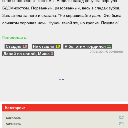
себе собственные костюмы. Неделю назад девушка вернула
БДСМ-костюм. Порванный, разорванный, весь в следах зубов.
Заплатила за него и сказала: "Не спрашивайте даже. Это была
слишком хорошая ночь. Нужен такой же, но крепче. Покупаю".
Голосовать:
Стыдно
19
Не стыдно
10
Я бы этим гордился
11
2024-02-15 22:00:00
Давай по новой, Миша
3
Категории:
(10)
Алкоголь
(29)
Алчность