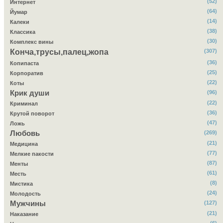
(52)
Интернет
(64)
Йумар
(14)
Калеки
(38)
Классика
(30)
Комплекс вины
Конча,трусы,палец,жопа
(307)
(36)
Копипаста
(25)
Корпоратив
(22)
Коты
Крик души
(96)
(22)
Криминал
(36)
Крутой поворот
(47)
Ложь
Любовь
(269)
(21)
Медицина
(77)
Мелкие пакости
(87)
Менты
(61)
Месть
(8)
Мистика
(24)
Молодость
Мужчины
(127)
(21)
Наказание