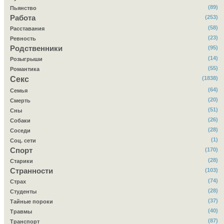
(89)
Пьянство
Работа
(253)
(58)
Расставания
(23)
Ревность
Родственники
(95)
(14)
Розыгрыши
(55)
Романтика
Секс
(1838)
(64)
Семья
(20)
Смерть
(51)
Сны
(26)
Собаки
(28)
Соседи
(1)
Соц. сети
Спорт
(170)
(28)
Старики
Странности
(103)
(74)
Страх
(28)
Студенты
(37)
Тайные пороки
(40)
Травмы
(87)
Транспорт